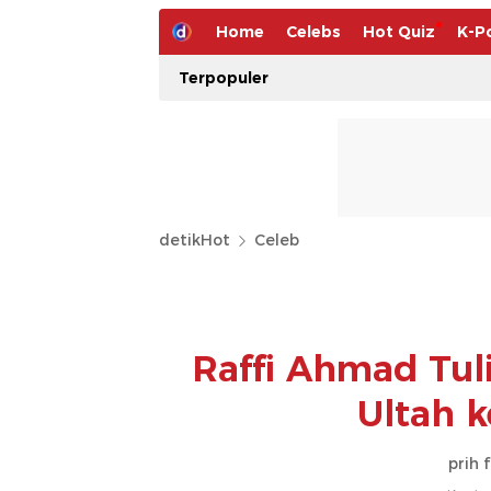
Home
Celebs
Hot Quiz
K-P
Terpopuler
detikHot
Celeb
Raffi Ahmad Tul
Ultah 
prih 