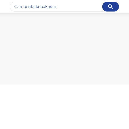
Cancel
Yang sedang ramai dicari
#1
data live draw sgp
#2
kebakaran
#3
prabowo
#4
iran
#5
gempa hari ini
Promoted
Terakhir yang dicari
Loading...