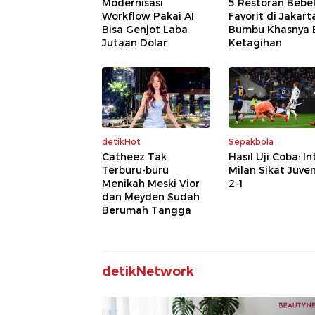
Modernisasi
5 Restoran Bebe
Workflow Pakai AI
Favorit di Jakart
Bisa Genjot Laba
Bumbu Khasnya B
Jutaan Dolar
Ketagihan
detikHot
Sepakbola
Catheez Tak
Hasil Uji Coba: In
Terburu-buru
Milan Sikat Juve
Menikah Meski Vior
2-1
dan Meyden Sudah
Berumah Tangga
detikNetwork