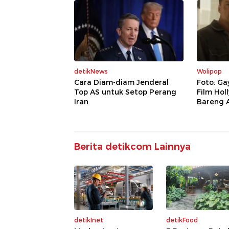
detikNews
Wolipop
Cara Diam-diam Jenderal
Foto: G
Top AS untuk Setop Perang
Film Ho
Iran
Bareng 
Berita detikcom Lainnya
detikInet
detikFood