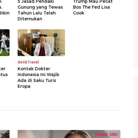
k
5 Jasad Pendaki
Trump Mau Pecat
a,
Gunung yang Tewas
Bos The Fed Lisa
ikin
Tahun Lalu Telah
Cook
Ditemukan
detikTravel
ter
Kontak Dokter
ntus
Indonesia Ini Wajib
Ada di Saku Turis
Eropa