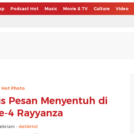
op
Podcast Hot
Music
Movie & TV
Culture
Video
Hot Photo
is Pesan Menyentuh di
ke-4 Rayyanza
febriani -
detikHot