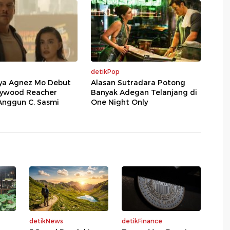
detikPop
aya Agnez Mo Debut
Alasan Sutradara Potong
llywood Reacher
Banyak Adegan Telanjang di
Anggun C. Sasmi
One Night Only
detikNews
detikFinance