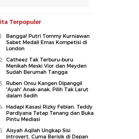
ita Terpopuler
1
Bangga! Putri Tommy Kurniawan
Sabet Medali Emas Kompetisi di
London
2
Catheez Tak Terburu-buru
Menikah Meski Vior dan Meyden
Sudah Berumah Tangga
3
Ruben Onsu Kangen Dipanggil
'Ayah' Anak-anak, Pilih Tak Larut
dalam Sedih
4
Hadapi Kasasi Rizky Febian, Teddy
Pardiyana Tetap Tenang dan Buka
Pintu Mediasi
5
Aisyah Aqilah Ungkap Sisi
Introvert, Cuma Berisik di Depan