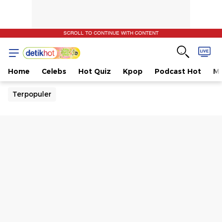
SCROLL TO CONTINUE WITH CONTENT
Home
Celebs
Hot Quiz
Kpop
Podcast Hot
Mu
Terpopuler