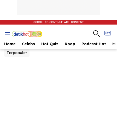
SCROLL TO CONTINUE WITH CONTENT
Home
Celebs
Hot Quiz
Kpop
Podcast Hot
Mu
Terpopuler