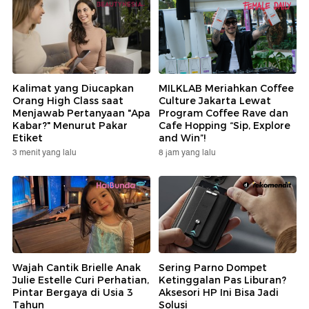
Kalimat yang Diucapkan
MILKLAB Meriahkan Coffee
Orang High Class saat
Culture Jakarta Lewat
Menjawab Pertanyaan "Apa
Program Coffee Rave dan
Kabar?" Menurut Pakar
Cafe Hopping “Sip, Explore
Etiket
and Win”!
3 menit yang lalu
8 jam yang lalu
Wajah Cantik Brielle Anak
Sering Parno Dompet
Julie Estelle Curi Perhatian,
Ketinggalan Pas Liburan?
Pintar Bergaya di Usia 3
Aksesori HP Ini Bisa Jadi
Tahun
Solusi