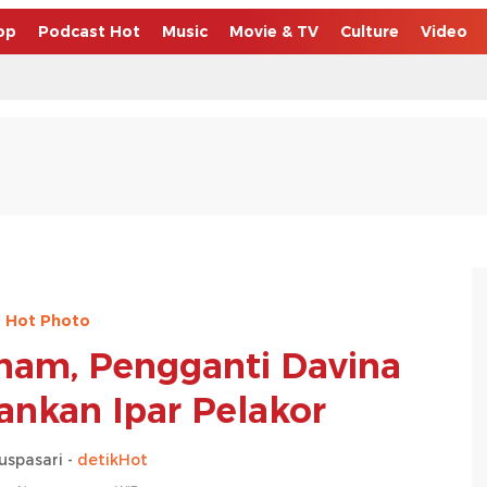
op
Podcast Hot
Music
Movie & TV
Culture
Video
Hot Photo
rham, Pengganti Davina
nkan Ipar Pelakor
uspasari -
detikHot