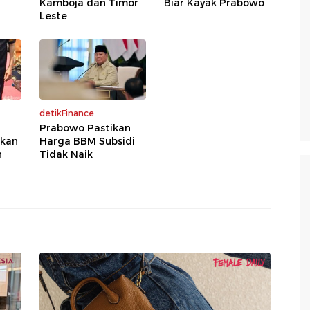
Kamboja dan Timor
Biar Kayak Prabowo
Leste
detikFinance
Prabowo Pastikan
rkan
Harga BBM Subsidi
n
Tidak Naik