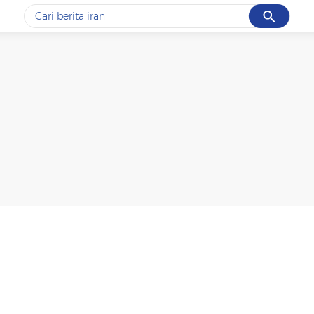
Cancel
Yang sedang ramai dicari
#1
data live draw sgp
#2
piala presiden 2026
#3
prabowo
#4
iran
#5
gempa hari ini
Promoted
Terakhir yang dicari
Loading...