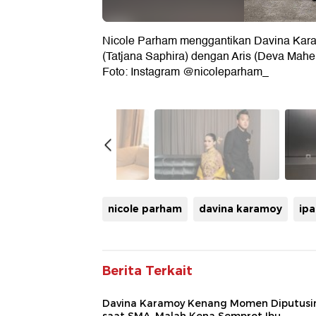
Nicole Parham menggantikan Davina Karam
(Tatjana Saphira) dengan Aris (Deva Mahe
Foto: Instagram @nicoleparham_
nicole parham
davina karamoy
ipa
Berita Terkait
Davina Karamoy Kenang Momen Diputusi
saat SMA, Malah Kena Semprot Ibu