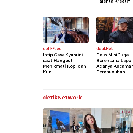
Talenta Kreatif
detikFood
detikHot
Intip Gaya Syahrini
Daus Mini Juga
saat Hangout
Berencana Lapo
Menikmati Kopi dan
Adanya Ancama
Kue
Pembunuhan
detikNetwork