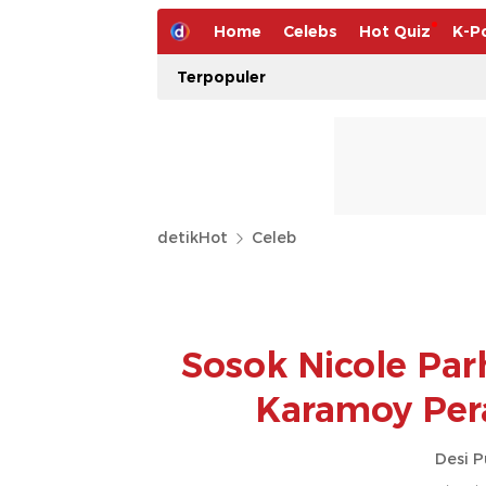
Home
Celebs
Hot Quiz
K-P
Terpopuler
detikHot
Celeb
Sosok Nicole Pa
Karamoy Pera
Desi P