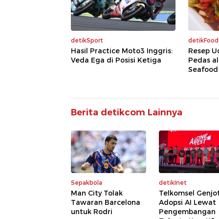
detikSport
detikFood
Hasil Practice Moto3 Inggris:
Resep U
Veda Ega di Posisi Ketiga
Pedas a
Seafood
Berita detikcom Lainnya
Sepakbola
detikInet
Man City Tolak
Telkomsel Genjo
Tawaran Barcelona
Adopsi AI Lewat
untuk Rodri
Pengembangan