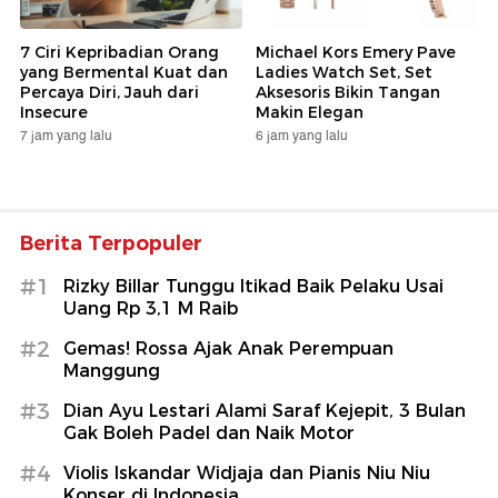
7 Ciri Kepribadian Orang
Michael Kors Emery Pave
yang Bermental Kuat dan
Ladies Watch Set, Set
Percaya Diri, Jauh dari
Aksesoris Bikin Tangan
Insecure
Makin Elegan
7 jam yang lalu
6 jam yang lalu
Berita Terpopuler
#1
Rizky Billar Tunggu Itikad Baik Pelaku Usai
Uang Rp 3,1 M Raib
#2
Gemas! Rossa Ajak Anak Perempuan
Manggung
#3
Dian Ayu Lestari Alami Saraf Kejepit, 3 Bulan
Gak Boleh Padel dan Naik Motor
#4
Violis Iskandar Widjaja dan Pianis Niu Niu
Konser di Indonesia