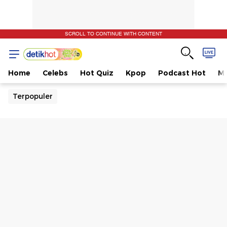
SCROLL TO CONTINUE WITH CONTENT
Home
Celebs
Hot Quiz
Kpop
Podcast Hot
Mu
Terpopuler