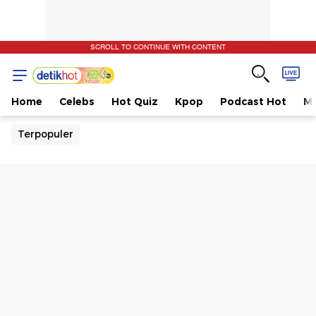
SCROLL TO CONTINUE WITH CONTENT
Home
Celebs
Hot Quiz
Kpop
Podcast Hot
Mu
Terpopuler