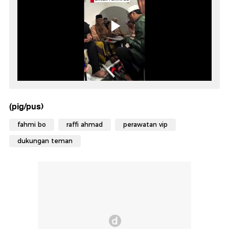
(pig/pus)
fahmi bo
raffi ahmad
perawatan vip
dukungan teman