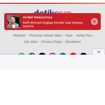
Artikel Selanjutnya
Raffi Ahmad Ungkap Kondisi Usai Operasi
part of
Lipoma
Redaksi
Pedoman Media Siber
Karir
Kotak Pos
Info Iklan
Privacy Policy
Disclaimer
Download aplikasi detikcom
Copyright @ 2026 detikcom, All right reserved