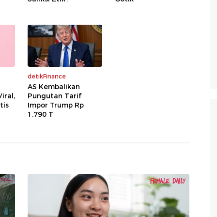
detikFinance
AS Kembalikan
iral,
Pungutan Tarif
tis
Impor Trump Rp
1.790 T