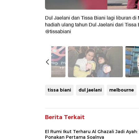
Dul Jaelani dan Tissa Biani lagi liburan d
hadiah ulang tahun Dul Jaelani dari Tissa
@tissabiani
tissa biani
dul jaelani
melbourne
Berita Terkait
El Rumi Ikut Terharu Al Ghazali Jadi Ayah:
Ponakan Pertama Soalnya