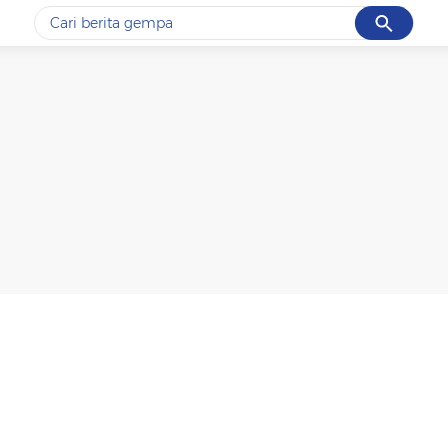
Cancel
Yang sedang ramai dicari
#1
gempa hari ini
#2
demo
#3
gempa
#4
iran
#5
prabowo
Promoted
Terakhir yang dicari
Loading...