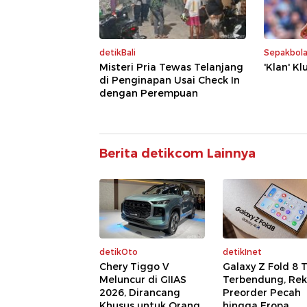
detikBali
Sepakbol
Misteri Pria Tewas Telanjang
'Klan' Kl
di Penginapan Usai Check In
dengan Perempuan
Berita detikcom Lainnya
detikOto
detikInet
Chery Tiggo V
Galaxy Z Fold 8 
Meluncur di GIIAS
Terbendung, Rek
2026, Dirancang
Preorder Pecah
Khusus untuk Orang
hingga Eropa