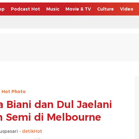
op
Podcast Hot
Music
Movie & TV
Culture
Video
Hot Photo
a Biani dan Dul Jaelani
 Semi di Melbourne
uspasari -
detikHot