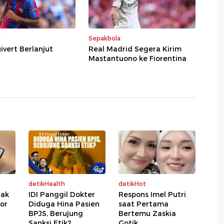
a
Sepakbola
uivert Berlanjut
Real Madrid Segera Kirim
Mastantuono ke Fiorentina
detikHealth
detikHot
Tak
IDI Panggil Dokter
Respons Imel Putri
or
Diduga Hina Pasien
saat Pertama
BPJS, Berujung
Bertemu Zaskia
Sanksi Etik?
Gotik