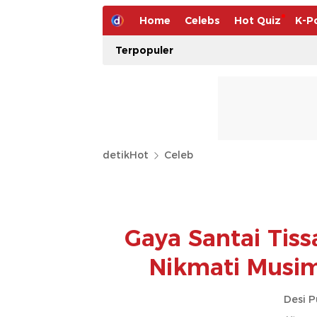
Home
Celebs
Hot Quiz
K-P
Terpopuler
detikHot
Celeb
Gaya Santai Tiss
Nikmati Musim
Desi P