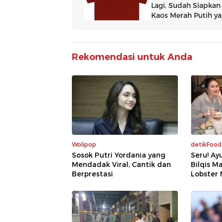
Rekomendasi untuk Anda
Wolipop
detikFood
Sosok Putri Yordania yang
Seru! Ay
Mendadak Viral, Cantik dan
Bilqis M
Berprestasi
Lobster