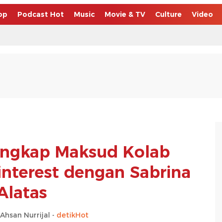
op
Podcast Hot
Music
Movie & TV
Culture
Video
ngkap Maksud Kolab
interest dengan Sabrina
Alatas
san Nurrijal -
detikHot