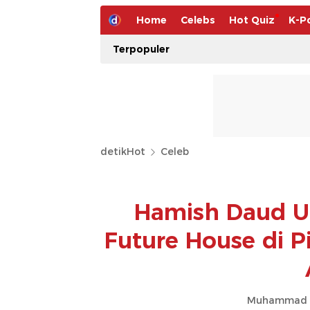
Home
Celebs
Hot Quiz
K-P
Terpopuler
detikHot
Celeb
Hamish Daud U
Future House di P
Muhammad Ah