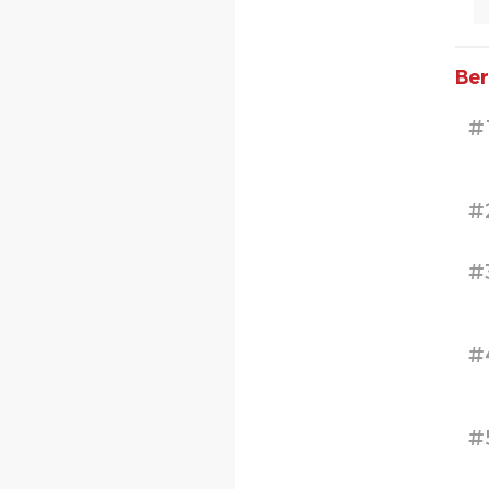
Ber
#
#
#
#
#