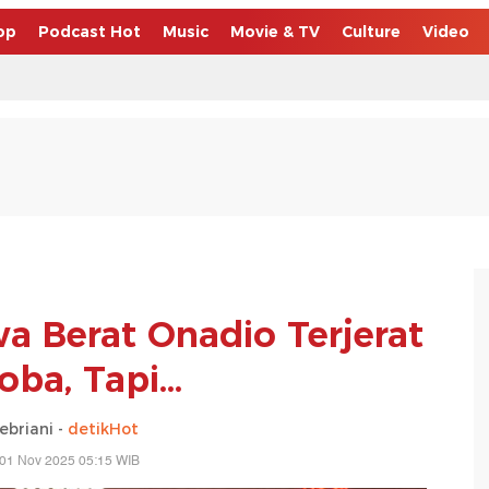
op
Podcast Hot
Music
Movie & TV
Culture
Video
wa Berat Onadio Terjerat
ba, Tapi...
febriani -
detikHot
 01 Nov 2025 05:15 WIB