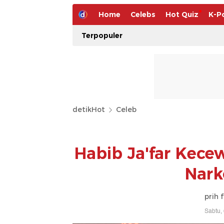
Home
Celebs
Hot Quiz
K-P
Terpopuler
detikHot
Celeb
Habib Ja'far Kece
Narko
prih 
Sabtu,