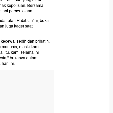
ba. Kini, pria yang akrab
hak kepolisian. Bersama
jalani pemeriksaan.
dar atau Habib Ja'far, buka
an juga kaget saat
kecewa, sedih dan prihatin.
 manusia, meski kami
 itu, kami selama ini
nesia," bukanya dalam
hari ini.