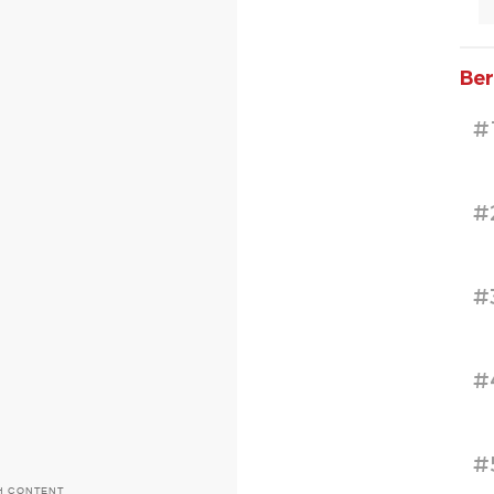
Ber
#
#
#
#
#
H CONTENT