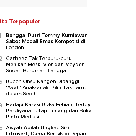
ita Terpopuler
1
Bangga! Putri Tommy Kurniawan
Sabet Medali Emas Kompetisi di
London
2
Catheez Tak Terburu-buru
Menikah Meski Vior dan Meyden
Sudah Berumah Tangga
3
Ruben Onsu Kangen Dipanggil
'Ayah' Anak-anak, Pilih Tak Larut
dalam Sedih
4
Hadapi Kasasi Rizky Febian, Teddy
Pardiyana Tetap Tenang dan Buka
Pintu Mediasi
5
Aisyah Aqilah Ungkap Sisi
Introvert, Cuma Berisik di Depan