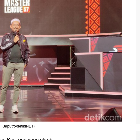
ji Saputro/detikINET)