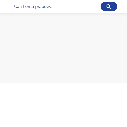
Cancel
Yang sedang ramai dicari
#1
data live draw sgp
#2
kebakaran
#3
prabowo
#4
iran
#5
gempa hari ini
Promoted
Terakhir yang dicari
Loading...