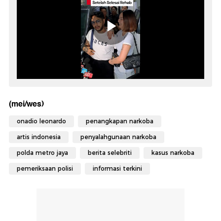
(mei/wes)
onadio leonardo
penangkapan narkoba
artis indonesia
penyalahgunaan narkoba
polda metro jaya
berita selebriti
kasus narkoba
pemeriksaan polisi
informasi terkini