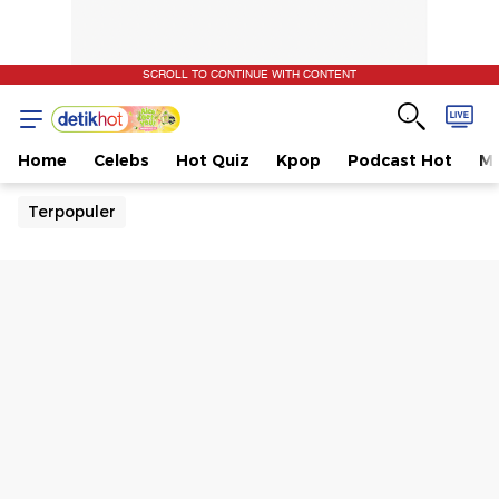
SCROLL TO CONTINUE WITH CONTENT
Home
Celebs
Hot Quiz
Kpop
Podcast Hot
Mu
Terpopuler