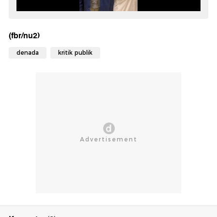
(fbr/nu2)
denada
kritik publik