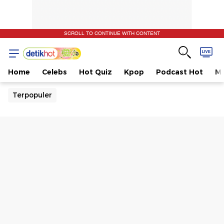
SCROLL TO CONTINUE WITH CONTENT
Home
Celebs
Hot Quiz
Kpop
Podcast Hot
Mu
Terpopuler