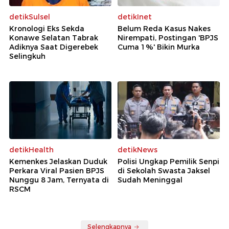
detikSulsel
detikInet
Kronologi Eks Sekda
Belum Reda Kasus Nakes
Konawe Selatan Tabrak
Nirempati, Postingan 'BPJS
Adiknya Saat Digerebek
Cuma 1%' Bikin Murka
Selingkuh
detikHealth
detikNews
Kemenkes Jelaskan Duduk
Polisi Ungkap Pemilik Senpi
Perkara Viral Pasien BPJS
di Sekolah Swasta Jaksel
Nunggu 8 Jam, Ternyata di
Sudah Meninggal
RSCM
Selengkapnya