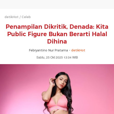
detikHot
Celeb
Penampilan Dikritik, Denada: Kita
Public Figure Bukan Berarti Halal
Dihina
Febryantino Nur Pratama -
detikHot
Sabtu, 25 Okt 2025 13:04 WIB