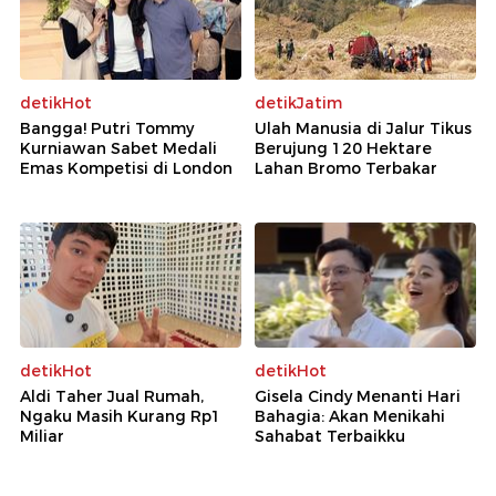
detikHot
detikJatim
Bangga! Putri Tommy
Ulah Manusia di Jalur Tikus
Kurniawan Sabet Medali
Berujung 120 Hektare
Emas Kompetisi di London
Lahan Bromo Terbakar
detikHot
detikHot
Aldi Taher Jual Rumah,
Gisela Cindy Menanti Hari
Ngaku Masih Kurang Rp1
Bahagia: Akan Menikahi
Miliar
Sahabat Terbaikku