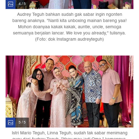
4 / 5
Audrey Teguh bahkan sudah gak sabar ingin ngonten
bareng anaknya. "Nanti kita unboxing mainan bareng yaa!
Mohon doanyaa kakak kakak, auntie, uncle, semoga
semuanya berjalan lancar. We love you already," tulisnya.
(Foto: dok Instagram audreyteguh)
5 / 5
Istri Mario Teguh, Linna Teguh, sudah tak sabar menimang