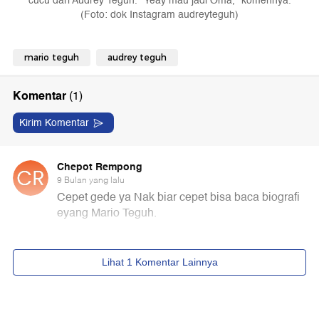
cucu dari Audrey Teguh. "Yeay mau jadi Oma," komennya.
(Foto: dok Instagram audreyteguh)
mario teguh
audrey teguh