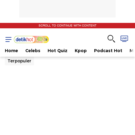
SCROLL TO CONTINUE WITH CONTENT
Home
Celebs
Hot Quiz
Kpop
Podcast Hot
Mu
Terpopuler