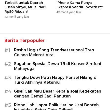
Terbaik untuk Daerah
iPhone Kamu Punya
Susah Sinyal, Mulai dari
Ekspresi Sendiri, Worth It?
Rp80 Ribuan!
42 menit yang lalu
13 menit yang lalu
Berita Terpopuler
#1
Pasha Ungu Sang Trendsetter soal Tren
Celana Melorot Viral
#2
Suguhan Spesial Dewa 19 di Konser Simfoni
Mahayuga
#3
Tengku Dewi Putri Happy Ponsel Hilang di
Turki Akhirnya Ketemu
#4
Gisel Gak Mau Besar Kepala soal Kedekatan
dengan Gempi Jadi Panutan
#5
Ridho Illahi Lapor Balik Herlina Usai Bantah
Intimidasi-Sebar Data Pribadi