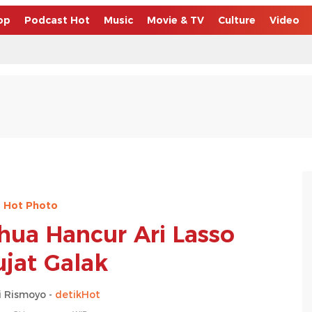
op
Podcast Hot
Music
Movie & TV
Culture
Video
Hot Photo
shua Hancur Ari Lasso
ujat Galak
 Rismoyo -
detikHot