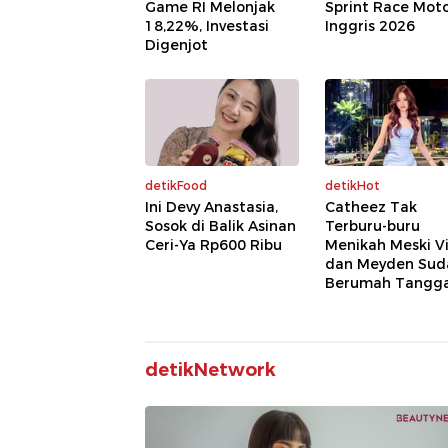
Game RI Melonjak
Sprint Race Mot
18,22%, Investasi
Inggris 2026
Digenjot
detikFood
detikHot
Ini Devy Anastasia,
Catheez Tak
Sosok di Balik Asinan
Terburu-buru
Ceri-Ya Rp600 Ribu
Menikah Meski V
dan Meyden Sud
Berumah Tangg
detikNetwork