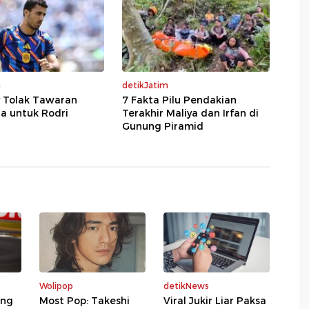
a
detikJatim
y Tolak Tawaran
7 Fakta Pilu Pendakian
a untuk Rodri
Terakhir Maliya dan Irfan di
Gunung Piramid
Wolipop
detikNews
ing
Most Pop: Takeshi
Viral Jukir Liar Paksa