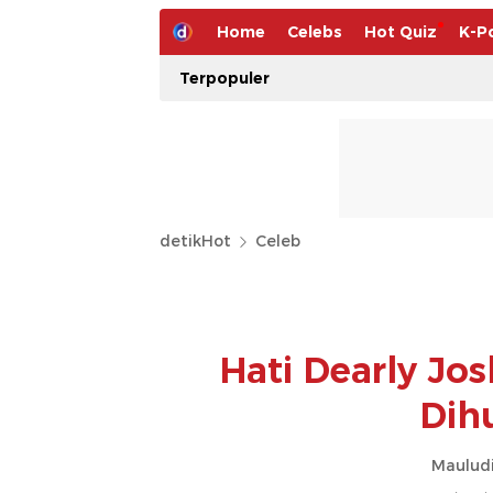
Home
Celebs
Hot Quiz
K-P
Terpopuler
detikHot
Celeb
Hati Dearly Jo
Dih
Mauludi