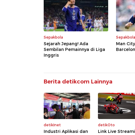
Sepakbola
Sepakbol
Sejarah Jepang! Ada
Man Cit
Sembilan Pemainnya di Liga
Barcelon
Inggris
Berita detikcom Lainnya
detikInet
detikOto
Industri Aplikasi dan
Link Live Stream