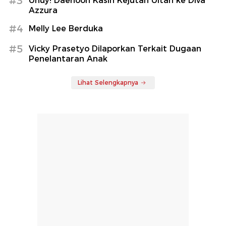
#3
Uhuy! Daehoon Kasih Kejutan Ultah ke Diva
Azzura
#4
Melly Lee Berduka
#5
Vicky Prasetyo Dilaporkan Terkait Dugaan
Penelantaran Anak
Lihat Selengkapnya