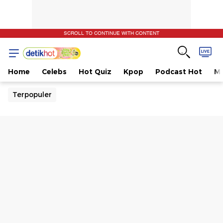
SCROLL TO CONTINUE WITH CONTENT
Home
Celebs
Hot Quiz
Kpop
Podcast Hot
Mu
Terpopuler