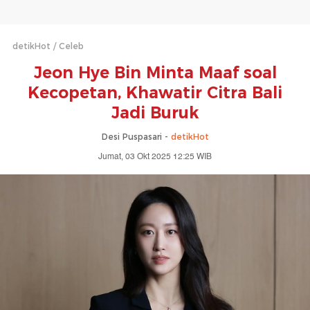
detikHot
Celeb
Jeon Hye Bin Minta Maaf soal
Kecopetan, Khawatir Citra Bali
Jadi Buruk
Desi Puspasari -
detikHot
Jumat, 03 Okt 2025 12:25 WIB