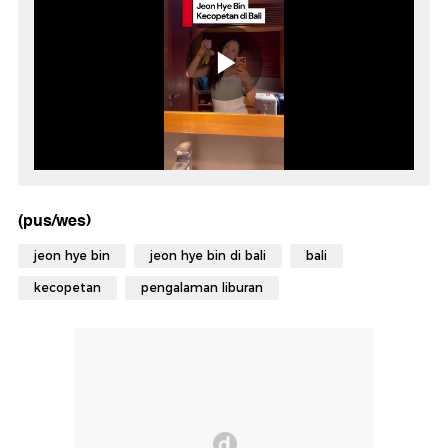
(pus/wes)
jeon hye bin
jeon hye bin di bali
bali
kecopetan
pengalaman liburan