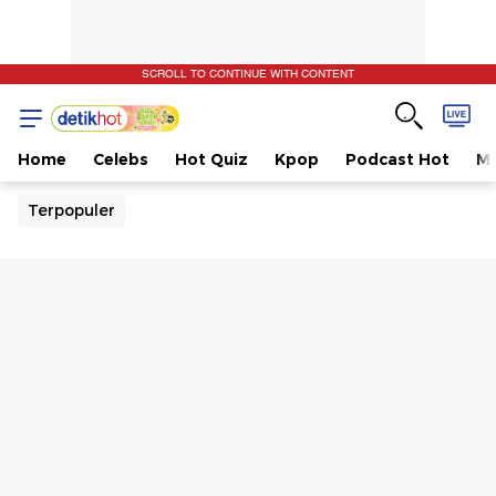
SCROLL TO CONTINUE WITH CONTENT
Home
Celebs
Hot Quiz
Kpop
Podcast Hot
Mu
Terpopuler