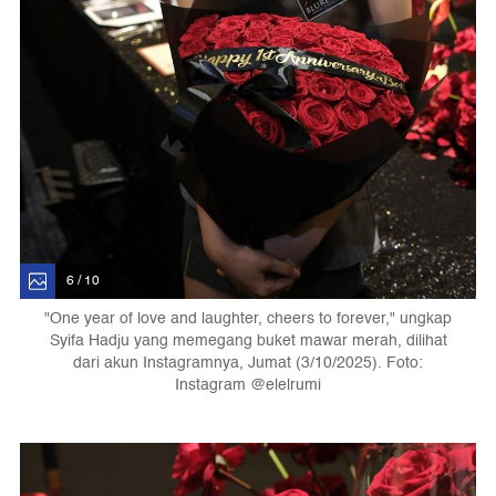
6 / 10
"One year of love and laughter, cheers to forever," ungkap
Syifa Hadju yang memegang buket mawar merah, dilihat
dari akun Instagramnya, Jumat (3/10/2025). Foto:
Instagram @elelrumi