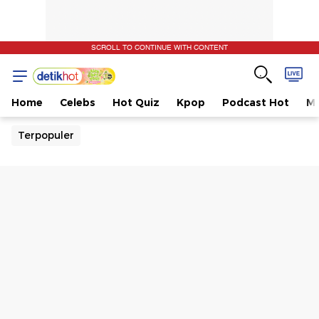
SCROLL TO CONTINUE WITH CONTENT
Home
Celebs
Hot Quiz
Kpop
Podcast Hot
Mu
Terpopuler