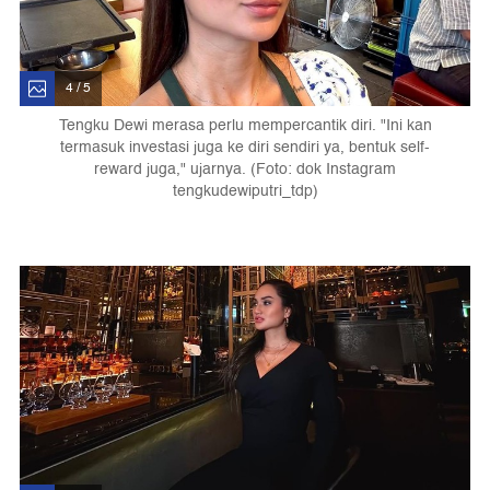
4 / 5
Tengku Dewi merasa perlu mempercantik diri. "Ini kan
termasuk investasi juga ke diri sendiri ya, bentuk self-
reward juga," ujarnya. (Foto: dok Instagram
tengkudewiputri_tdp)