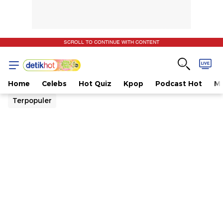
SCROLL TO CONTINUE WITH CONTENT
Home
Celebs
Hot Quiz
Kpop
Podcast Hot
Mu
Terpopuler