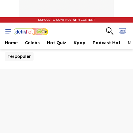
SCROLL TO CONTINUE WITH CONTENT
Home
Celebs
Hot Quiz
Kpop
Podcast Hot
Mu
Terpopuler