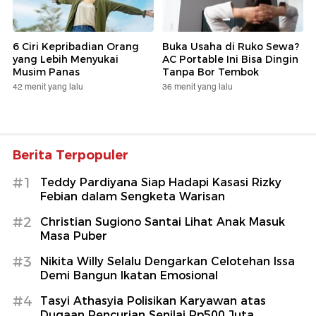
6 Ciri Kepribadian Orang
Buka Usaha di Ruko Sewa?
yang Lebih Menyukai
AC Portable Ini Bisa Dingin
Musim Panas
Tanpa Bor Tembok
42 menit yang lalu
36 menit yang lalu
Berita Terpopuler
#1
Teddy Pardiyana Siap Hadapi Kasasi Rizky
Febian dalam Sengketa Warisan
#2
Christian Sugiono Santai Lihat Anak Masuk
Masa Puber
#3
Nikita Willy Selalu Dengarkan Celotehan Issa
Demi Bangun Ikatan Emosional
#4
Tasyi Athasyia Polisikan Karyawan atas
Dugaan Pencurian Senilai Rp500 Juta