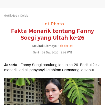
detikHot
Celeb
Hot Photo
Fakta Menarik tentang Fanny
Soegi yang Ultah ke-26
Mauludi Rismoyo -
detikHot
Senin, 08 Sep 2025 19:09 WIB
Jakarta
- Fanny Soegi berulang tahun ke-26. Berikut fakta
menarik terkait penyanyi kelahiran Semarang tersebut.