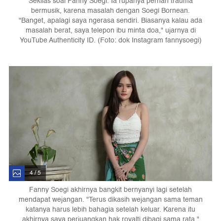
Sekilas soal Fanny Soegi. Ia rupanya pernah trauma
bermusik, karena masalah dengan Soegi Bornean.
"Banget, apalagi saya ngerasa sendiri. Biasanya kalau ada
masalah berat, saya telepon ibu minta doa," ujarnya di
YouTube Authenticity ID. (Foto: dok Instagram fannysoegi)
4 / 5
Fanny Soegi akhirnya bangkit bernyanyi lagi setelah
mendapat wejangan. "Terus dikasih wejangan sama teman
katanya harus lebih bahagia setelah keluar. Karena itu
akhirnya saya perjuangkan hak royalti dibagi sama rata,"