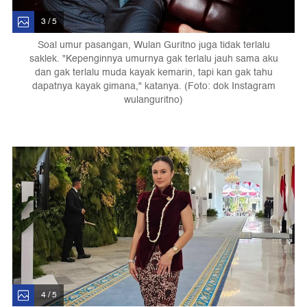
3 / 5
Soal umur pasangan, Wulan Guritno juga tidak terlalu
saklek. "Kepenginnya umurnya gak terlalu jauh sama aku
dan gak terlalu muda kayak kemarin, tapi kan gak tahu
dapatnya kayak gimana," katanya. (Foto: dok Instagram
wulanguritno)
4 / 5