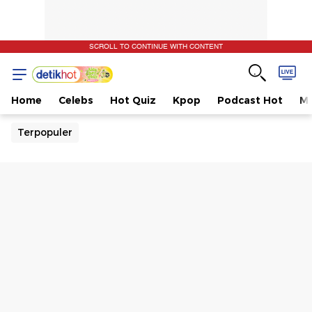
SCROLL TO CONTINUE WITH CONTENT
Home
Celebs
Hot Quiz
Kpop
Podcast Hot
Mu
Terpopuler