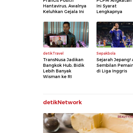
Prancis Positif
PCPM Angkatan 
Hantavirus, Awalnya
Ini Syarat
Keluhkan Gejala Ini
Lengkapnya
detikTravel
Sepakbola
TransNusa Jadikan
Sejarah Jepang!
Bangkok Hub, Bidik
Sembilan Pemai
Lebih Banyak
di Liga Inggris
Wisman ke RI
detikNetwork