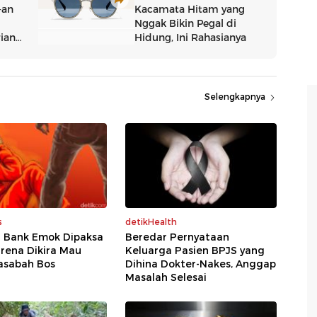
Selengkapnya
s
detikHealth
 Bank Emok Dipaksa
Beredar Pernyataan
rena Dikira Mau
Keluarga Pasien BPJS yang
asabah Bos
Dihina Dokter-Nakes, Anggap
Masalah Selesai