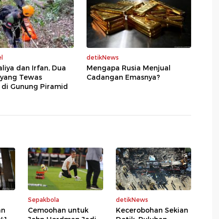
l
detikNews
liya dan Irfan, Dua
Mengapa Rusia Menjual
 yang Tewas
Cadangan Emasnya?
 di Gunung Piramid
Sepakbola
detikNews
an
Cemoohan untuk
Kecerobohan Sekian