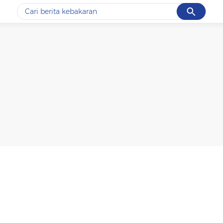
Cancel
Yang sedang ramai dicari
#1
data live draw sgp
#2
kebakaran
#3
prabowo
#4
iran
#5
gempa hari ini
Promoted
Terakhir yang dicari
Loading...