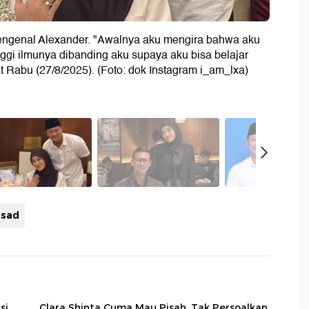
 mengenal Alexander. "Awalnya aku mengira bahwa aku
ggi ilmunya dibanding aku supaya aku bisa belajar
at Rabu (27/8/2025). (Foto: dok Instagram i_am_lxa)
ssad
si
Clara Shinta Cuma Mau Pisah, Tak Persoalkan