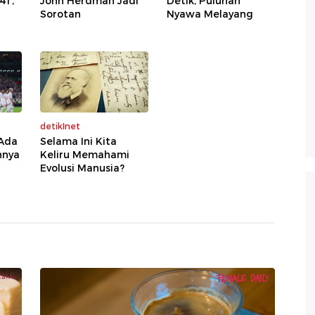
41,
John Herdman Jadi
Detik, Puluhan
Sorotan
Nyawa Melayang
detikInet
 Ada
Selama Ini Kita
nnya
Keliru Memahami
Evolusi Manusia?