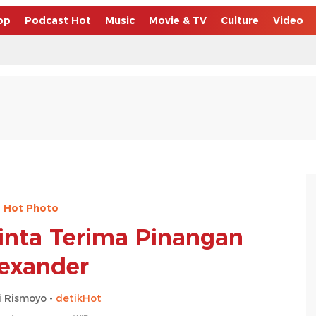
op
Podcast Hot
Music
Movie & TV
Culture
Video
Hot Photo
hinta Terima Pinangan
exander
 Rismoyo -
detikHot