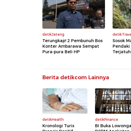
detikJateng
detikTrave
Terungkap! 2 Pembunuh Bos
Sosok Ma
Konter Ambarawa Sempat
Pendaki
Pura-pura Beli HP
Terjatuh
Berita detikcom Lainnya
detikHealth
detikFinance
Kronologi Turis
BI Buka Lowong