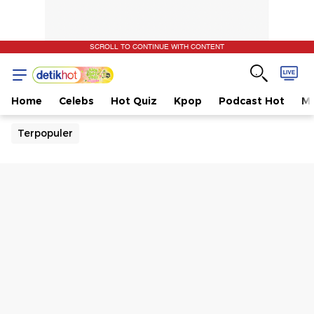
SCROLL TO CONTINUE WITH CONTENT
Home
Celebs
Hot Quiz
Kpop
Podcast Hot
Mu
Terpopuler