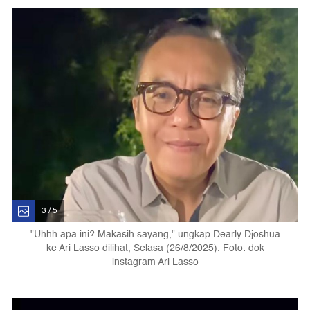
3 / 5
"Uhhh apa ini? Makasih sayang," ungkap Dearly Djoshua
ke Ari Lasso dilihat, Selasa (26/8/2025). Foto: dok
instagram Ari Lasso