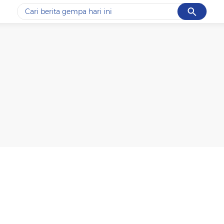
Cancel
Yang sedang ramai dicari
#1
data live draw sgp
#2
piala presiden 2026
#3
prabowo
#4
iran
#5
gempa hari ini
Promoted
Terakhir yang dicari
Loading...