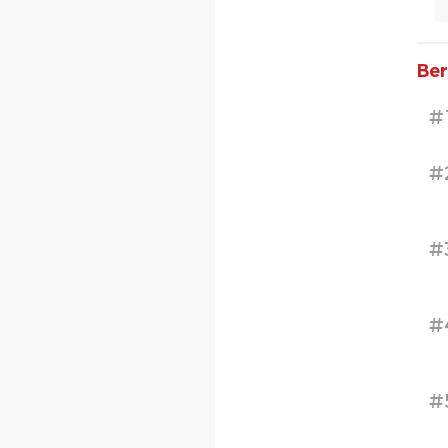
Ber
#
#
#
#
#