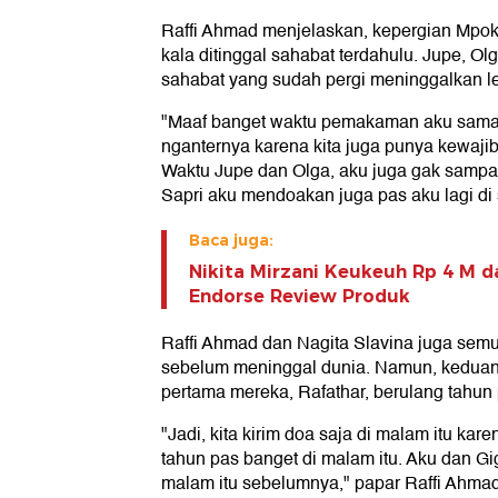
Raffi Ahmad menjelaskan, kepergian Mpok 
kala ditinggal sahabat terdahulu. Jupe, O
sahabat yang sudah pergi meninggalkan le
"Maaf banget waktu pemakaman aku sama 
nganternya karena kita juga punya kewajib
Waktu Jupe dan Olga, aku juga gak samp
Sapri aku mendoakan juga pas aku lagi di s
Baca juga:
Nikita Mirzani Keukeuh Rp 4 M d
Endorse Review Produk
Raffi Ahmad dan Nagita Slavina juga se
sebelum meninggal dunia. Namun, keduan
pertama mereka, Rafathar, berulang tahun
"Jadi, kita kirim doa saja di malam itu kar
tahun pas banget di malam itu. Aku dan G
malam itu sebelumnya," papar Raffi Ahmad