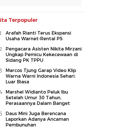
ita Terpopuler
1
Arafah Rianti Terus Ekspansi
Usaha Warnet-Rental PS
2
Pengacara Asisten Nikita Mirzani
Ungkap Pemicu Kekecewaan di
Sidang PK TPPU
3
Marcos Tjung Garap Video Klip
Warna Warni Indonesia Sehari:
Luar Biasa
4
Marshel Widianto Peluk Ibu
Setelah Umur 30 Tahun,
Perasaannya Dalam Banget
5
Daus Mini Juga Berencana
Laporkan Adanya Ancaman
Pembunuhan