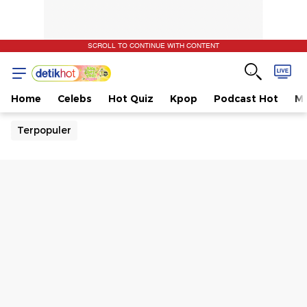
SCROLL TO CONTINUE WITH CONTENT
Home
Celebs
Hot Quiz
Kpop
Podcast Hot
Mu
Terpopuler