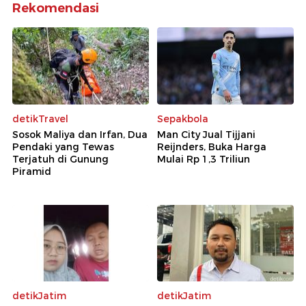
Rekomendasi
detikTravel
Sepakbola
Sosok Maliya dan Irfan, Dua
Man City Jual Tijjani
Pendaki yang Tewas
Reijnders, Buka Harga
Terjatuh di Gunung
Mulai Rp 1,3 Triliun
Piramid
detikJatim
detikJatim