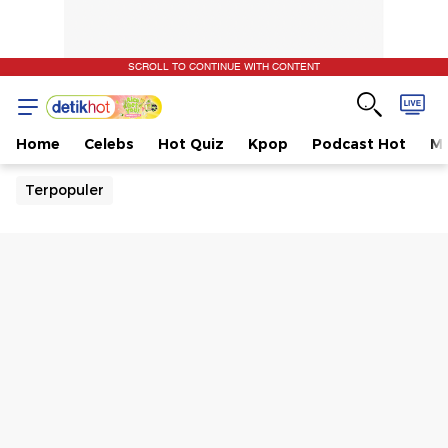
SCROLL TO CONTINUE WITH CONTENT
Home
Celebs
Hot Quiz
Kpop
Podcast Hot
Mu
Terpopuler