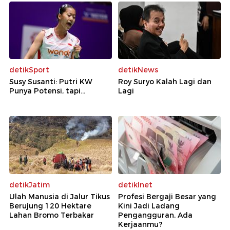
detikSport
detikNews
Susy Susanti: Putri KW
Roy Suryo Kalah Lagi dan
Punya Potensi, tapi...
Lagi
detikJatim
detikInet
Ulah Manusia di Jalur Tikus
Profesi Bergaji Besar yang
Berujung 120 Hektare
Kini Jadi Ladang
Lahan Bromo Terbakar
Pengangguran, Ada
Kerjaanmu?