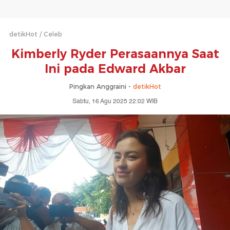
detikHot
Celeb
Kimberly Ryder Perasaannya Saat
Ini pada Edward Akbar
Pingkan Anggraini -
detikHot
Sabtu, 16 Agu 2025 22:02 WIB