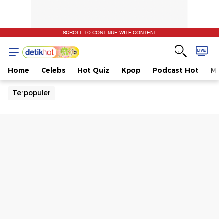
SCROLL TO CONTINUE WITH CONTENT
Home
Celebs
Hot Quiz
Kpop
Podcast Hot
Mu
Terpopuler