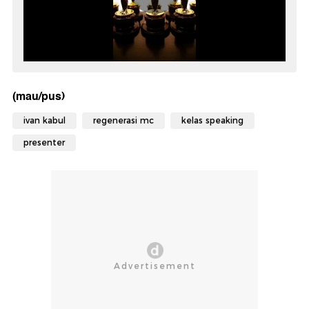
(mau/pus)
ivan kabul
regenerasi mc
kelas speaking
presenter