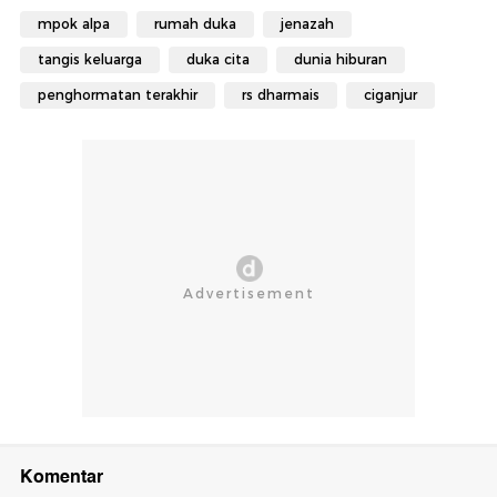
mpok alpa
rumah duka
jenazah
tangis keluarga
duka cita
dunia hiburan
penghormatan terakhir
rs dharmais
ciganjur
Komentar