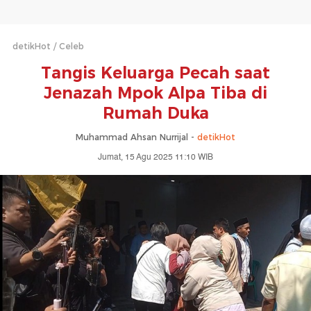
detikHot
Celeb
Tangis Keluarga Pecah saat
Jenazah Mpok Alpa Tiba di
Rumah Duka
Muhammad Ahsan Nurrijal -
detikHot
Jumat, 15 Agu 2025 11:10 WIB