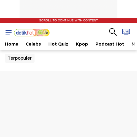
SCROLL TO CONTINUE WITH CONTENT
Home
Celebs
Hot Quiz
Kpop
Podcast Hot
Mu
Terpopuler