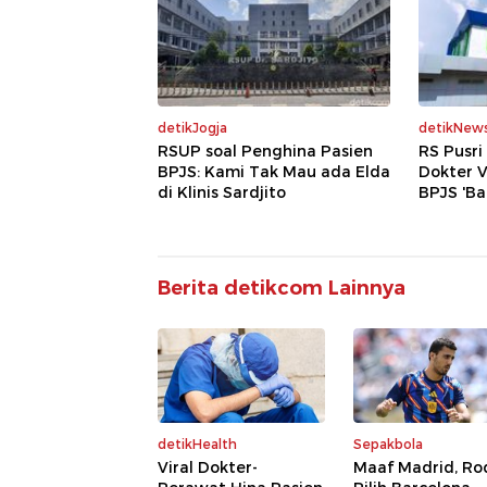
detikJogja
detikNew
RSUP soal Penghina Pasien
RS Pusr
BPJS: Kami Tak Mau ada Elda
Dokter V
di Klinis Sardjito
BPJS 'Ba
Berita detikcom Lainnya
detikHealth
Sepakbola
Viral Dokter-
Maaf Madrid, Ro