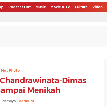
op
Podcast Hot
Music
Movie & TV
Culture
Video
Hot Photo
 Chandrawinata-Dimas
Sampai Menikah
 Rismoyo -
detikHot