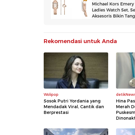
Rekomendasi untuk Anda
Wolipop
detikNew
Sosok Putri Yordania yang
Hina Pas
Mendadak Viral, Cantik dan
Merah Du
Berprestasi
Puskesm
Dinonakt