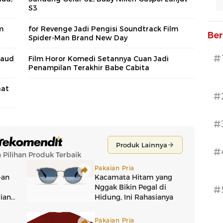
S3
m
for Revenge Jadi Pengisi Soundtrack Film
Ber
Spider-Man Brand New Day
#
Daud
Film Horor Komedi Setannya Cuan Jadi
Penampilan Terakhir Babe Cabita
aat
#
#
#
#