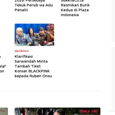
2026: Persebaya
SukkhaCitta
Tekuk Persib via Adu
Resmikan Butik
Penalti
Kedua di Plaza
Indonesia
detikHot
a
Klarifikasi
Sarwendah Minta
lal'
Tambah Tiket
on
Konser BLACKPINK
kepada Ruben Onsu