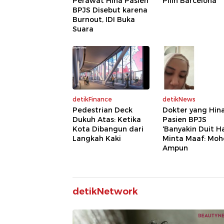
Perawat Hina Pasien
Pilih Barcelona
BPJS Disebut karena
Burnout, IDI Buka
Suara
detikFinance
detikNews
Pedestrian Deck
Dokter yang Hin
Dukuh Atas: Ketika
Pasien BPJS
Kota Dibangun dari
'Banyakin Duit Ha
Langkah Kaki
Minta Maaf: Moh
Ampun
detikNetwork