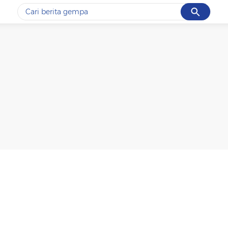
Cancel
Yang sedang ramai dicari
#1
gempa hari ini
#2
gempa
#3
prabowo
#4
iran
#5
demo
Promoted
Terakhir yang dicari
Loading...