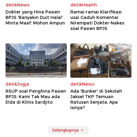
detikNews
detikHealth
Dokter yang Hina Pasien
Ramai-ramai Klarifikasi
BPJS 'Banyakin Duit Halal'
usai Gaduh Komentar
Minta Maaf: Mohon Ampun
Nirempati Dokter-Nakes
soal Pasien BPJS
detikJogja
detikNews
RSUP soal Penghina Pasien
Ada 'Bunker' di Sekolah
BPJS: Kami Tak Mau ada
Jaksel TKP Temuan
Elda di Klinis Sardjito
Ratusan Senjata, Apa
Isinya?
Selengkapnya