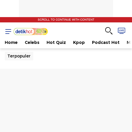
SCROLL TO CONTINUE WITH CONTENT
Home
Celebs
Hot Quiz
Kpop
Podcast Hot
Mu
Terpopuler