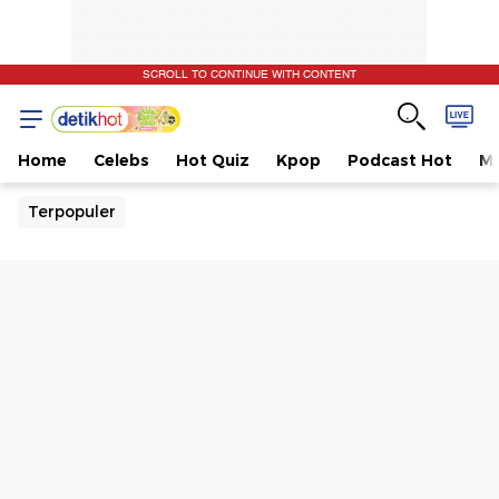
SCROLL TO CONTINUE WITH CONTENT
Home
Celebs
Hot Quiz
Kpop
Podcast Hot
Mu
Terpopuler