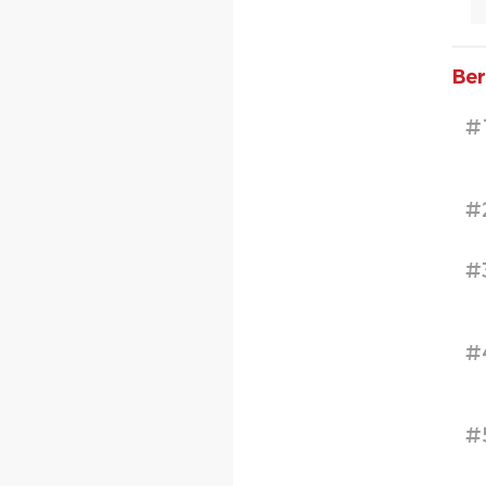
Ber
#
#
#
#
#