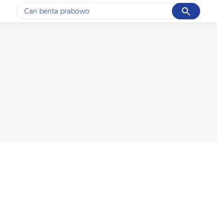
Cancel
Yang sedang ramai dicari
#1
data live draw sgp
#2
piala presiden 2026
#3
prabowo
#4
iran
#5
gempa hari ini
Promoted
Terakhir yang dicari
Loading...