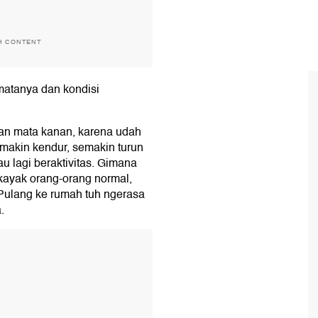
H CONTENT
matanya dan kondisi
n mata kanan, karena udah
emakin kendur, semakin turun
u lagi beraktivitas. Gimana
 kayak orang-orang normal,
. Pulang ke rumah tuh ngerasa
.
T