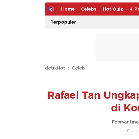
Home
Celebs
Hot Quiz
K-P
Terpopuler
detikHot
Celeb
Rafael Tan Ungkap
di Ko
Febryantino
Selasa