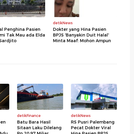
a
detikNews
al Penghina Pasien
Dokter yang Hina Pasien
ami Tak Mau ada Elda
BPJS 'Banyakin Duit Halal'
 Sardjito
Minta Maaf: Mohon Ampun
detikFinance
detikNews
den
Batu Bara Hasil
RS Pusri Palembang
Sitaan Laku Dilelang
Pecat Dokter Viral
 Adu
Rp 20,97 Miliar
Hina Pasien BPJS