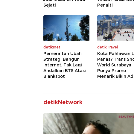
Sejati
Penalti
detikInet
detikTravel
Pemerintah Ubah
Kota Pahlawan L
Strategi Bangun
Panas? Trans Sn
Internet, Tak Lagi
World Surabaya
Andalkan BTS Atasi
Punya Promo
Blankspot
Menarik Bikin A
detikNetwork