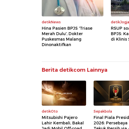
detikNews
detikJogj
Hina Pasien BPJS 'Triase
RSUP so
Merah Dulu', Dokter
BPJS: K
Puskesmas Malang
di Klinis
Dinonaktifkan
Berita detikcom Lainnya
detikOto
Sepakbola
Mitsubishi Pajero
Final Piala Presi
Lahir Kembali, Bakal
2026: Persebaya
Jadi Mobil Off-road
Tekuk Persib via