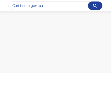
Cancel
Yang sedang ramai dicari
#1
gempa hari ini
#2
gempa
#3
prabowo
#4
iran
#5
demo
Promoted
Terakhir yang dicari
Loading...