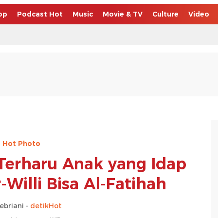
op
Podcast Hot
Music
Movie & TV
Culture
Video
Hot Photo
 Terharu Anak yang Idap
Willi Bisa Al-Fatihah
febriani -
detikHot