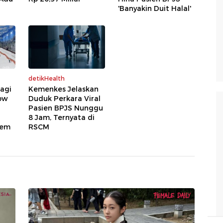
'Banyakin Duit Halal'
detikHealth
agi
Kemenkes Jelaskan
ow
Duduk Perkara Viral
Pasien BPJS Nunggu
8 Jam, Ternyata di
dem
RSCM