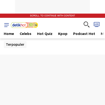
SCROLL TO CONTINUE WITH CONTENT
Home
Celebs
Hot Quiz
Kpop
Podcast Hot
Mu
Terpopuler