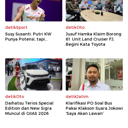
detikSport
detikOto
Susy Susanti: Putri KW
Jusuf Hamka Klaim Borong
Punya Potensi, tapi...
61 Unit Land Cruiser FJ,
Begini Kata Toyota
detikOto
detikJatim
Daihatsu Terios Special
Klarifikasi PO Soal Bus
Edition dan New Sigra
Pakai Klakson Suara Jokowi
Muncul di GIIAS 2026
'Saya Akan Lawan'