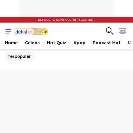
SCROLL TO CONTINUE WITH CONTENT
Home
Celebs
Hot Quiz
Kpop
Podcast Hot
Mu
Terpopuler