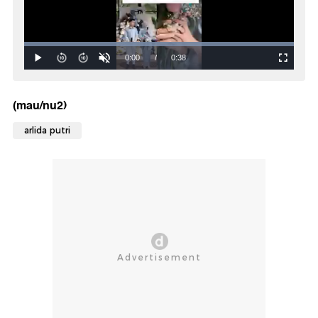
(mau/nu2)
arlida putri