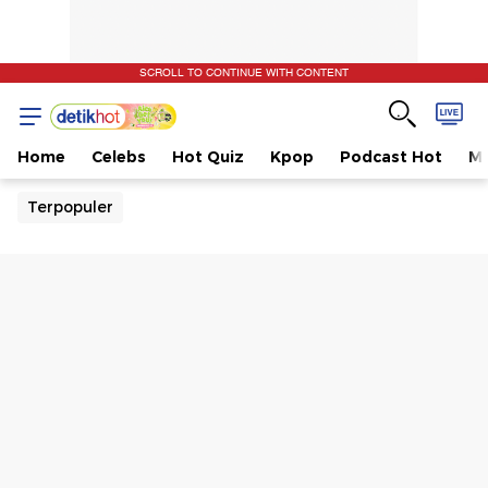
SCROLL TO CONTINUE WITH CONTENT
Home
Celebs
Hot Quiz
Kpop
Podcast Hot
Mu
Terpopuler