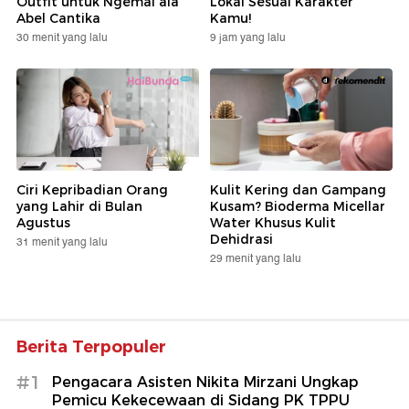
Outfit untuk Ngemal ala
Lokal Sesuai Karakter
Abel Cantika
Kamu!
30 menit yang lalu
9 jam yang lalu
Ciri Kepribadian Orang
Kulit Kering dan Gampang
yang Lahir di Bulan
Kusam? Bioderma Micellar
Agustus
Water Khusus Kulit
Dehidrasi
31 menit yang lalu
29 menit yang lalu
Berita Terpopuler
#1
Pengacara Asisten Nikita Mirzani Ungkap
Pemicu Kekecewaan di Sidang PK TPPU