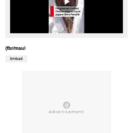
(fbr/mau)
limbad