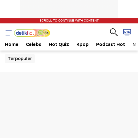
SCROLL TO CONTINUE WITH CONTENT
Home
Celebs
Hot Quiz
Kpop
Podcast Hot
Mu
Terpopuler