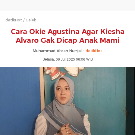
detikHot
Celeb
Cara Okie Agustina Agar Kiesha
Alvaro Gak Dicap Anak Mami
Muhammad Ahsan Nurrijal -
detikHot
Selasa, 08 Jul 2025 06:06 WIB