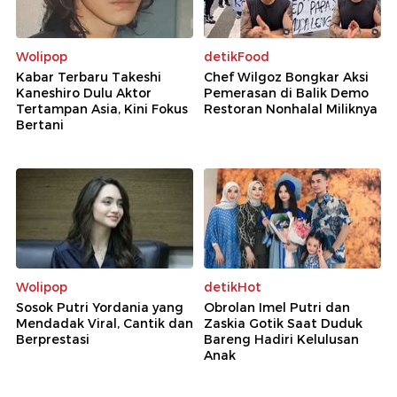
Wolipop
detikFood
Kabar Terbaru Takeshi
Chef Wilgoz Bongkar Aksi
Kaneshiro Dulu Aktor
Pemerasan di Balik Demo
Tertampan Asia, Kini Fokus
Restoran Nonhalal Miliknya
Bertani
Wolipop
detikHot
Sosok Putri Yordania yang
Obrolan Imel Putri dan
Mendadak Viral, Cantik dan
Zaskia Gotik Saat Duduk
Berprestasi
Bareng Hadiri Kelulusan
Anak