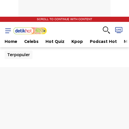
SCROLL TO CONTINUE WITH CONTENT
Home
Celebs
Hot Quiz
Kpop
Podcast Hot
Mu
Terpopuler