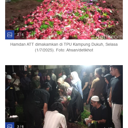
2 / 6
Hamdan ATT dimakamkan di TPU Kampung Dukuh, Selasa
(1/7/2025). Foto: Ahsan/detikhot
3 / 6