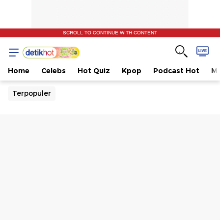
SCROLL TO CONTINUE WITH CONTENT
Home
Celebs
Hot Quiz
Kpop
Podcast Hot
Mu
Terpopuler