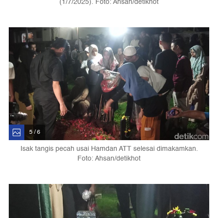
(1/7/2025). Foto: Ahsan/detikhot
5 / 6
Isak tangis pecah usai Hamdan ATT selesai dimakamkan.
Foto: Ahsan/detikhot