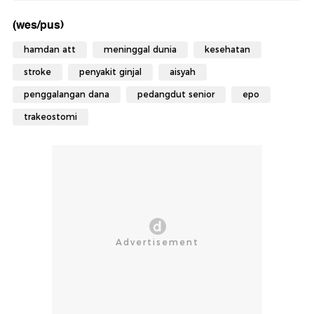
(wes/pus)
hamdan att
meninggal dunia
kesehatan
stroke
penyakit ginjal
aisyah
penggalangan dana
pedangdut senior
epo
trakeostomi