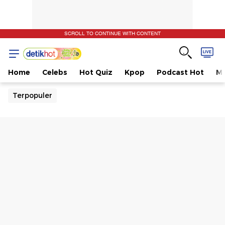
SCROLL TO CONTINUE WITH CONTENT
Home
Celebs
Hot Quiz
Kpop
Podcast Hot
Mu
Terpopuler