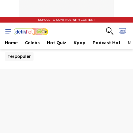
SCROLL TO CONTINUE WITH CONTENT
Home
Celebs
Hot Quiz
Kpop
Podcast Hot
Mu
Terpopuler