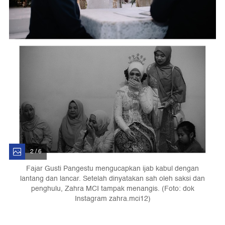
2 / 6
Fajar Gusti Pangestu mengucapkan ijab kabul dengan
lantang dan lancar. Setelah dinyatakan sah oleh saksi dan
penghulu, Zahra MCI tampak menangis. (Foto: dok
Instagram zahra.mci12)