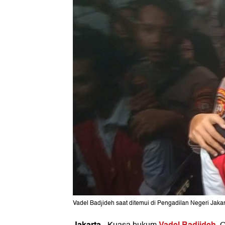
Vadel Badjideh saat ditemui di Pengadilan Negeri Jaka
Jakarta
Vadel Badjideh