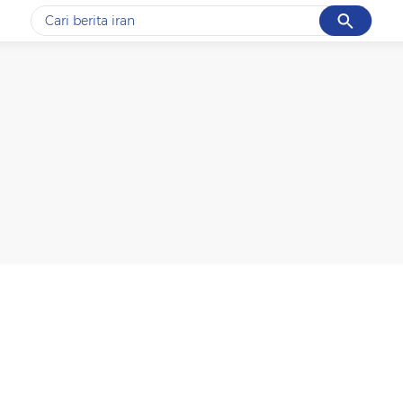
Cancel
Yang sedang ramai dicari
#1
gempa hari ini
#2
gempa
#3
prabowo
#4
iran
#5
demo
Promoted
Terakhir yang dicari
Loading...