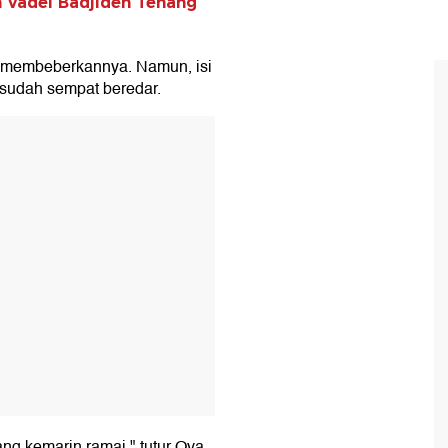
 Vadel Badjideh Tenang
k membeberkannya. Namun, isi
sudah sempat beredar.
T
ang kemarin ramai," tutur Oya