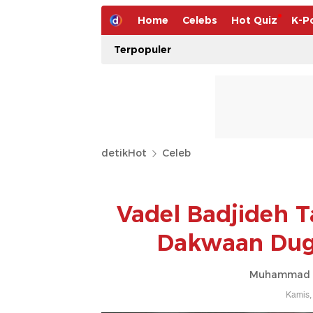
Home
Celebs
Hot Quiz
K-P
Terpopuler
detikHot
Celeb
Vadel Badjideh T
Dakwaan Duga
Muhammad Ah
Kamis,