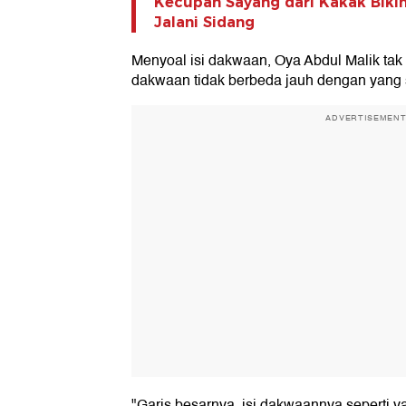
Kecupan Sayang dari Kakak Bikin
Jalani Sidang
Menyoal isi dakwaan, Oya Abdul Malik ta
dakwaan tidak berbeda jauh dengan yang 
ADVERTISEMEN
"Garis besarnya, isi dakwaannya seperti y