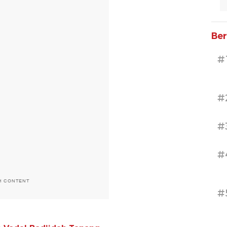
Ber
#
#
#
#
H CONTENT
#