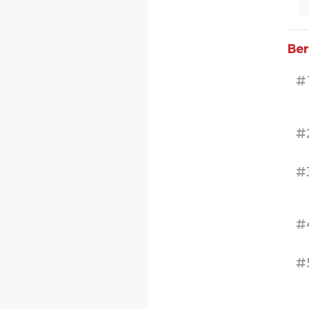
Ber
#
#
#
#
#