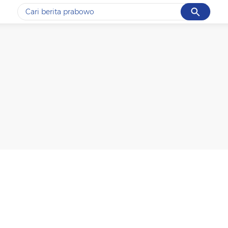
Cancel
Yang sedang ramai dicari
#1
data live draw sgp
#2
piala presiden 2026
#3
prabowo
#4
iran
#5
gempa hari ini
Promoted
Terakhir yang dicari
Loading...