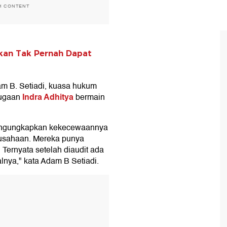
H CONTENT
akan Tak Pernah Dapat
Adam B. Setiadi, kuasa hukum
Indra Adhitya
dugaan
bermain
 mengungkapkan kekecewaannya
perusahaan. Mereka punya
Ternyata setelah diaudit ada
alnya," kata Adam B Setiadi.
T