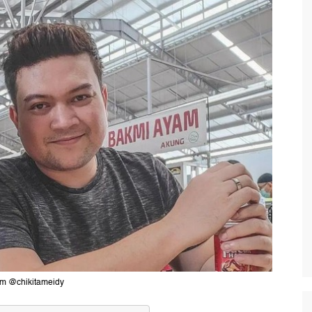
ram @chikitameidy