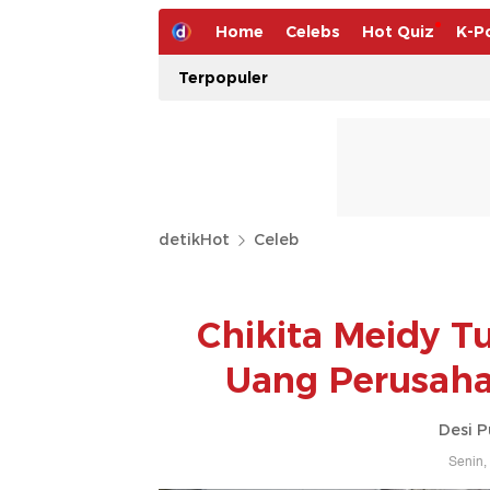
Home
Celebs
Hot Quiz
K-P
Terpopuler
detikHot
Celeb
Chikita Meidy T
Uang Perusahaa
Desi P
Senin,