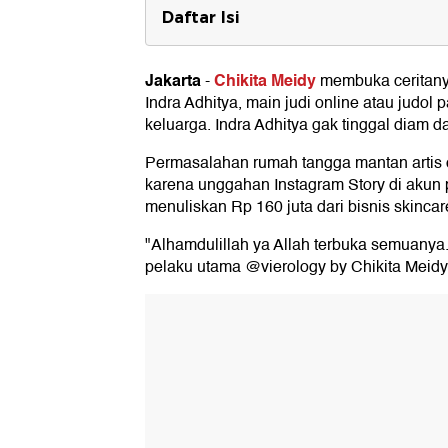
Daftar Isi
Indra Adhitya Beri Klarifikasi
Jakarta
Chikita Meidy
-
membuka ceritany
Indra Adhitya, main judi online atau judol
keluarga. Indra Adhitya gak tinggal diam dan
Permasalahan rumah tangga mantan artis ci
karena unggahan Instagram Story di akun p
menuliskan Rp 160 juta dari bisnis skincare
"Alhamdulillah ya Allah terbuka semuanya.
pelaku utama @vierology by Chikita Meidy hi