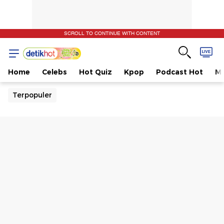
SCROLL TO CONTINUE WITH CONTENT
Home
Celebs
Hot Quiz
Kpop
Podcast Hot
Mu
Terpopuler