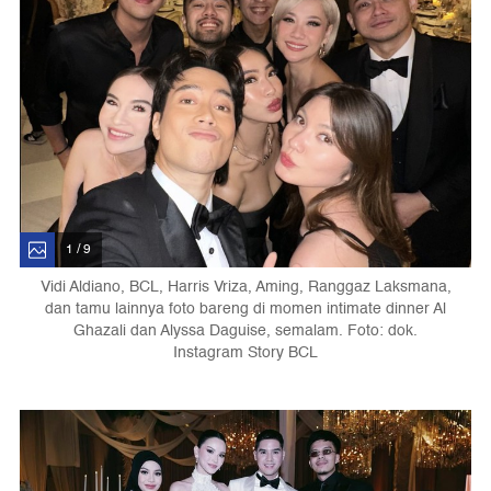
1 / 9
Vidi Aldiano, BCL, Harris Vriza, Aming, Ranggaz Laksmana,
dan tamu lainnya foto bareng di momen intimate dinner Al
Ghazali dan Alyssa Daguise, semalam. Foto: dok.
Instagram Story BCL