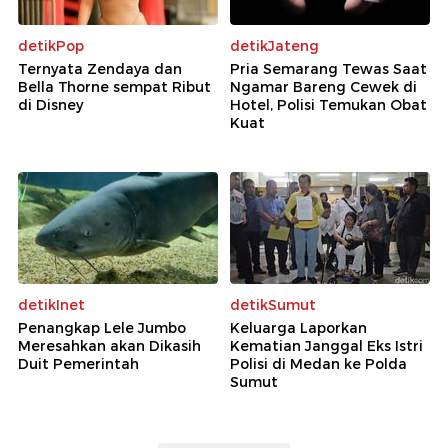
detikPop
detikJateng
Ternyata Zendaya dan
Pria Semarang Tewas Saat
Bella Thorne sempat Ribut
Ngamar Bareng Cewek di
di Disney
Hotel, Polisi Temukan Obat
Kuat
detikInet
detikSumut
Penangkap Lele Jumbo
Keluarga Laporkan
Meresahkan akan Dikasih
Kematian Janggal Eks Istri
Duit Pemerintah
Polisi di Medan ke Polda
Sumut