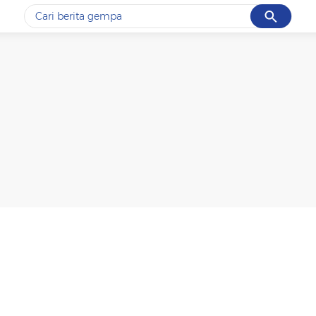
Cancel
Yang sedang ramai dicari
#1
gempa hari ini
#2
gempa
#3
prabowo
#4
iran
#5
demo
Promoted
Terakhir yang dicari
Loading...