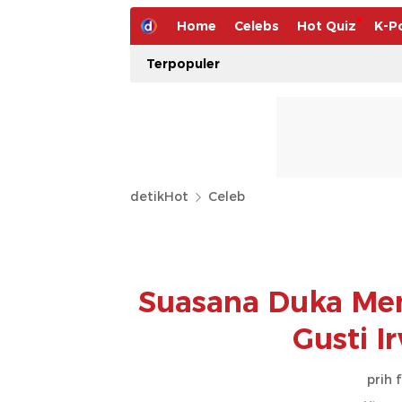
Home
Celebs
Hot Quiz
K-P
Terpopuler
detikHot
Celeb
Suasana Duka Men
Gusti 
prih 