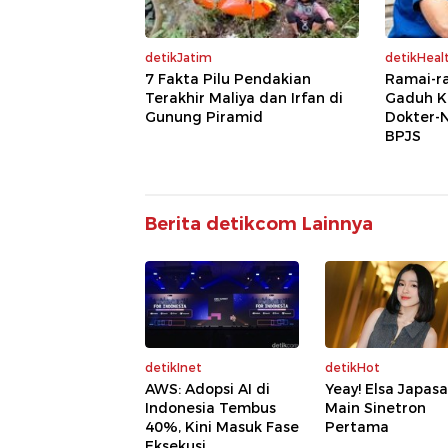
detikJatim
detikHeal
7 Fakta Pilu Pendakian
Ramai-ra
Terakhir Maliya dan Irfan di
Gaduh K
Gunung Piramid
Dokter-N
BPJS
Berita detikcom Lainnya
detikInet
detikHot
AWS: Adopsi AI di
Yeay! Elsa Japasa
Indonesia Tembus
Main Sinetron
40%, Kini Masuk Fase
Pertama
Eksekusi