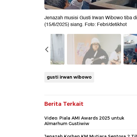
Jenazah musisi Gusti Irwan Wibowo tiba d
(15/6/2025) siang. Foto: Febri/detikhot
gusti irwan wibowo
Berita Terkait
Video: Piala AMI Awards 2025 untuk
Almarhum Gustiwiw
Jenazah Korban KM Mutiara Sentosa 2 Tib