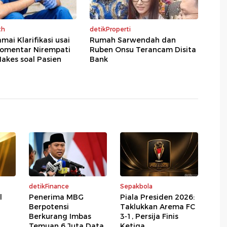
th
detikProperti
mai Klarifikasi usai
Rumah Sarwendah dan
omentar Nirempati
Ruben Onsu Terancam Disita
akes soal Pasien
Bank
detikFinance
Sepakbola
l
Penerima MBG
Piala Presiden 2026:
Berpotensi
Taklukkan Arema FC
Berkurang Imbas
3-1, Persija Finis
Temuan 6 Juta Data
Ketiga