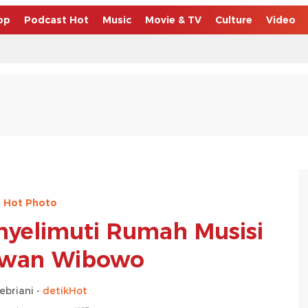
op
Podcast Hot
Music
Movie & TV
Culture
Video
Hot Photo
yelimuti Rumah Musisi
Irwan Wibowo
febriani -
detikHot