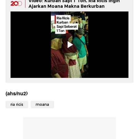
Video: Kurban Sapi 1 Ton, Ria Ricis Ingin
Ajarkan Moana Makna Berkurban
(ahs/nu2)
ria ricis
moana