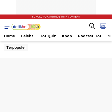
SCROLL TO CONTINUE WITH CONTENT
Home
Celebs
Hot Quiz
Kpop
Podcast Hot
Mu
Terpopuler