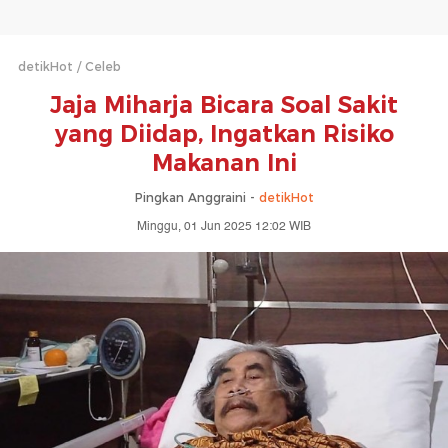
detikHot
Celeb
Jaja Miharja Bicara Soal Sakit
yang Diidap, Ingatkan Risiko
Makanan Ini
Pingkan Anggraini -
detikHot
Minggu, 01 Jun 2025 12:02 WIB