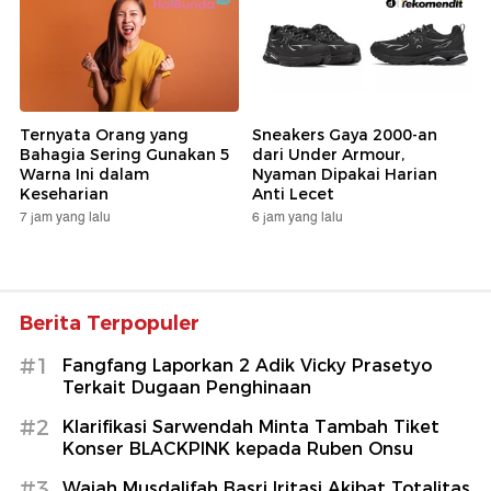
Ternyata Orang yang
Sneakers Gaya 2000-an
Bahagia Sering Gunakan 5
dari Under Armour,
Warna Ini dalam
Nyaman Dipakai Harian
Keseharian
Anti Lecet
7 jam yang lalu
6 jam yang lalu
Berita Terpopuler
#1
Fangfang Laporkan 2 Adik Vicky Prasetyo
Terkait Dugaan Penghinaan
#2
Klarifikasi Sarwendah Minta Tambah Tiket
Konser BLACKPINK kepada Ruben Onsu
#3
Wajah Musdalifah Basri Iritasi Akibat Totalitas