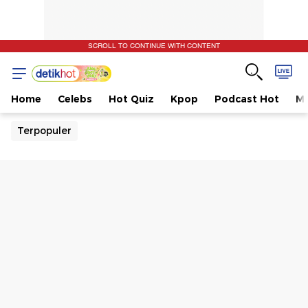
SCROLL TO CONTINUE WITH CONTENT
Home
Celebs
Hot Quiz
Kpop
Podcast Hot
Mu
Terpopuler