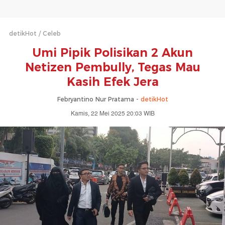
detikHot
Celeb
Umi Pipik Polisikan 2 Akun
Netizen Pembully, Tegas Mau
Kasih Efek Jera
Febryantino Nur Pratama -
detikHot
Kamis, 22 Mei 2025 20:03 WIB