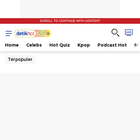
SCROLL TO CONTINUE WITH CONTENT
Home
Celebs
Hot Quiz
Kpop
Podcast Hot
Mu
Terpopuler