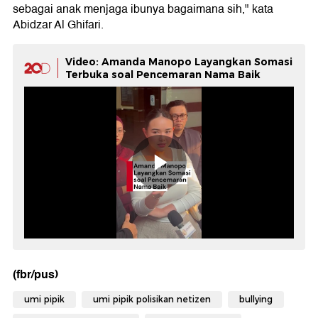
sebagai anak menjaga ibunya bagaimana sih," kata
Abidzar Al Ghifari.
Video: Amanda Manopo Layangkan Somasi
Terbuka soal Pencemaran Nama Baik
(fbr/pus)
umi pipik
umi pipik polisikan netizen
bullying