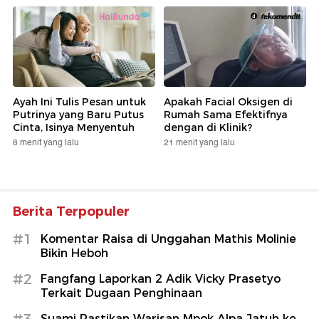
Ayah Ini Tulis Pesan untuk
Apakah Facial Oksigen di
Putrinya yang Baru Putus
Rumah Sama Efektifnya
Cinta, Isinya Menyentuh
dengan di Klinik?
8 menit yang lalu
21 menit yang lalu
Berita Terpopuler
#1
Komentar Raisa di Unggahan Mathis Molinie
Bikin Heboh
#2
Fangfang Laporkan 2 Adik Vicky Prasetyo
Terkait Dugaan Penghinaan
#3
Suami Pastikan Warisan Mpok Alpa Jatuh ke