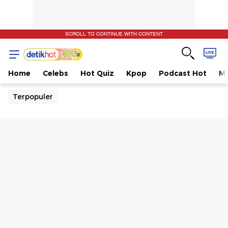
SCROLL TO CONTINUE WITH CONTENT
Home
Celebs
Hot Quiz
Kpop
Podcast Hot
Mu
Terpopuler