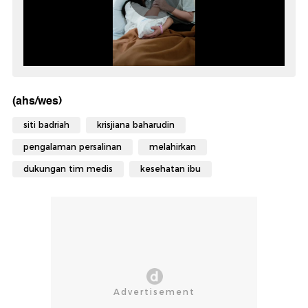
(ahs/wes)
siti badriah
krisjiana baharudin
pengalaman persalinan
melahirkan
dukungan tim medis
kesehatan ibu