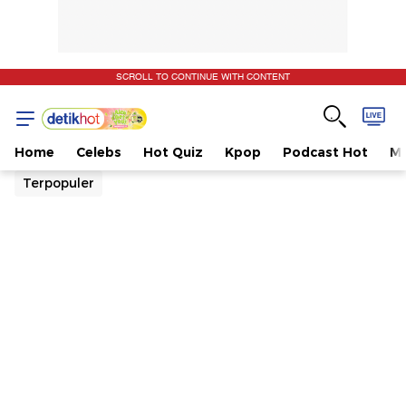
SCROLL TO CONTINUE WITH CONTENT
Home
Celebs
Hot Quiz
Kpop
Podcast Hot
Mu
Terpopuler