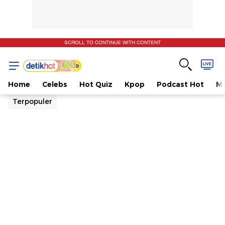
SCROLL TO CONTINUE WITH CONTENT
Home
Celebs
Hot Quiz
Kpop
Podcast Hot
Mu
Terpopuler