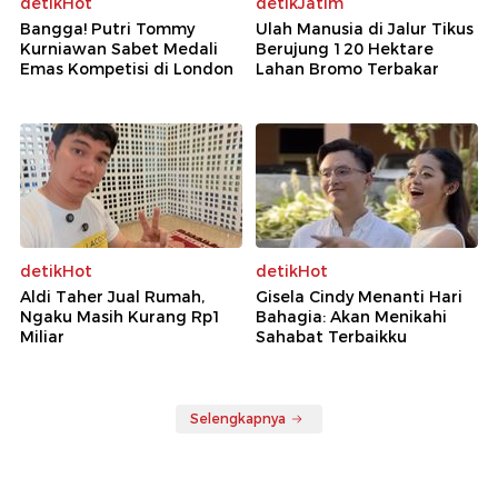
detikHot
detikJatim
Bangga! Putri Tommy
Ulah Manusia di Jalur Tikus
Kurniawan Sabet Medali
Berujung 120 Hektare
Emas Kompetisi di London
Lahan Bromo Terbakar
detikHot
detikHot
Aldi Taher Jual Rumah,
Gisela Cindy Menanti Hari
Ngaku Masih Kurang Rp1
Bahagia: Akan Menikahi
Miliar
Sahabat Terbaikku
Selengkapnya