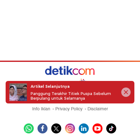
part of
Artikel Selanjutnya
Panggung Terakhir Titiek Puspa Sebelum
Berpulang untuk Selamanya
Redaksi
Pedoman Media Siber
Karir
Kotak Pos
Info Iklan
Privacy Policy
Disclaimer