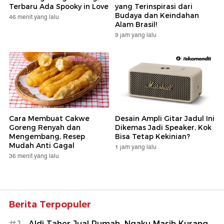
Terbaru Ada Spooky in Love
yang Terinspirasi dari
Budaya dan Keindahan
46 menit yang lalu
Alam Brasil!
9 jam yang lalu
Cara Membuat Cakwe
Desain Ampli Gitar Jadul Ini
Goreng Renyah dan
Dikemas Jadi Speaker, Kok
Mengembang, Resep
Bisa Tetap Kekinian?
Mudah Anti Gagal
1 jam yang lalu
36 menit yang lalu
Berita Terpopuler
Aldi Taher Jual Rumah, Ngaku Masih Kurang