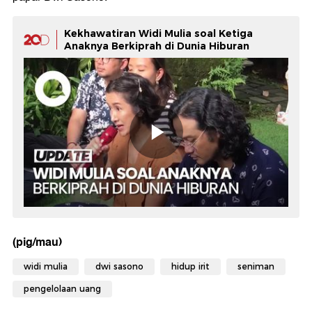
Kekhawatiran Widi Mulia soal Ketiga
Anaknya Berkiprah di Dunia Hiburan
(pig/mau)
widi mulia
dwi sasono
hidup irit
seniman
pengelolaan uang