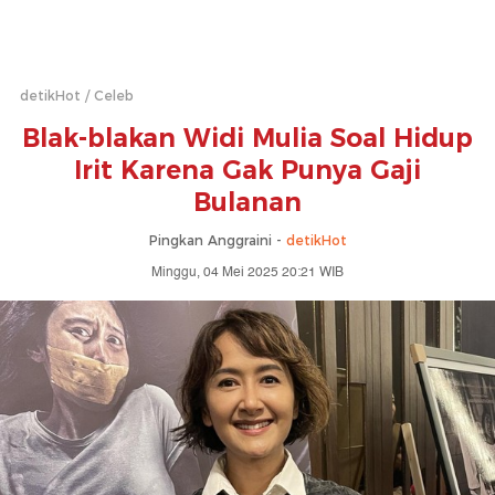
detikHot
Celeb
Blak-blakan Widi Mulia Soal Hidup
Irit Karena Gak Punya Gaji
Bulanan
Pingkan Anggraini -
detikHot
Minggu, 04 Mei 2025 20:21 WIB